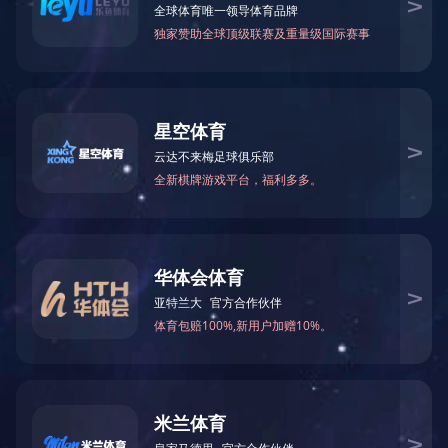
益德新质排流工作管理软件系统
恒电势仪智能化补充器
去焦耳-汤姆森相应站场工艺流程
环焊接件挖开复拍及补强修补
输油管线防暑胀安全的制理规划
自动化石油工业线路维护