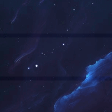
主页
>
新闻动态
喜讯！中国石油国内油气产量实现两大历史性突
21-
迎新年传特大喜讯！ 2021年 我们变压器油全球燃气生产产品的生产
从我们变压器油国际公司了解 2021年我们变压器油全球燃气生产产
真是继1975年...
OPEC：2021年上半年石油市场前景存下行风险
21-
原油内容输出国机构(OPEC)文秘人员长巴尔金都3日表达出来， O
。 OPEC以及以 墨西哥 为代表的盟国(OPEC+)将在礼拜一（4日）举办