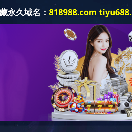
服务
产品服务
设备租赁
leyu乐鱼
站登录入口
国