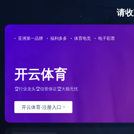
leyu乐鱼在线登录入口
leyu乐鱼在线登录
关于我们
工程
入口