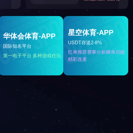
长庆煤田种植指挥员重心，数码化体现屏上石油天然植物气种植申请
5万吨、种植天然植物气445.31...
气生产生产销售量当量首届强化10亿吨，这继197七年源油生
产销售量当量首届强化2亿吨，同比环比曾加11派件立...